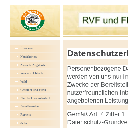
Über uns
Datenschutzer
Neuigkeiten
Aktuelle Angebote
Personenbezogene Dat
Wurst u. Fleisch
werden von uns nur i
Wild
Zwecke der Bereitstel
Geflügel und Fisch
nutzerfreundlichen Inte
FleiDi / Gastrobedarf
angebotenen Leistunge
Bestellservice
Gemäß Art. 4 Ziffer 1
Partner
Datenschutz-Grundve
Jobs