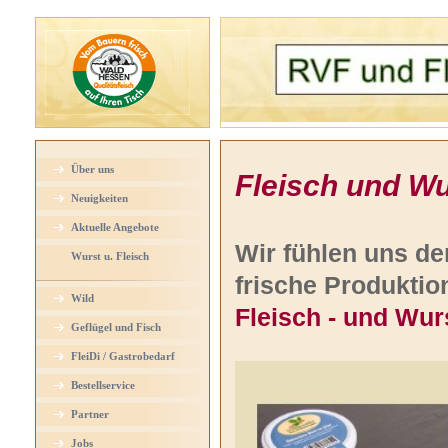
Über uns
Fleisch und W
Neuigkeiten
Aktuelle Angebote
Wir fühlen uns d
Wurst u. Fleisch
frische Produktio
Wild
Fleisch - und Wur
Geflügel und Fisch
FleiDi / Gastrobedarf
Bestellservice
Partner
Jobs