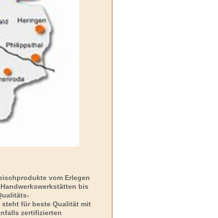
leischprodukte vom Erlegen
 Handwerkswerkstätten bis
ualitäts-
eht für beste Qualität mit
alls zertifizierten