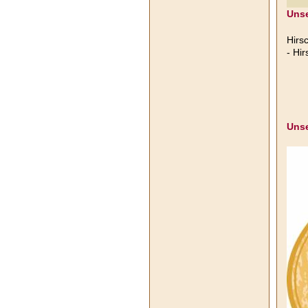
Unse
Hirs
- Hi
Unse